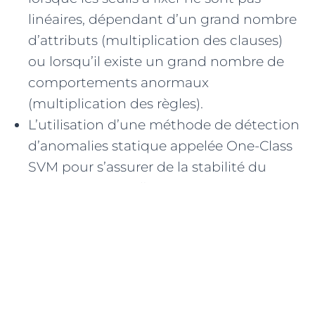
linéaires, dépendant d’un grand nombre
d’attributs (multiplication des clauses)
ou lorsqu’il existe un grand nombre de
comportements anormaux
(multiplication des règles).
L’utilisation d’une méthode de détection
d’anomalies statique appelée One-Class
SVM pour s’assurer de la stabilité du
comportement d’un système : statique
par nature, elle ne permet pas de suivre
l’évolution du comportement, pourtant
nécessaire pour détecter tout
changement et démarrer un nouvel
apprentissage adapté aux nouveaux
comportements des équipements à