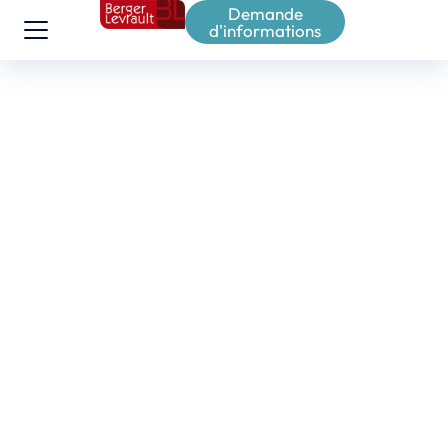
Demande
d'informations
La Maison Saint Jean
Industrie
Par
YMI
23 juin 2025
Comment La Maison Saint Jean a réinventé sa